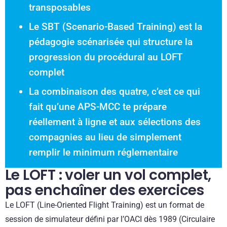
transposables
Le SBT (Scenario-Based Training) est la
pédagogie scénarisée qui structure la
progression du procédural au LOFT
complet
La combinaison des quatre, c’est ce qui
fait qu’une APS-MCC te prépare
réellement à ligne et aux sélections des
compagnies au lieu de simplement
remplir le minimum réglementaire
Le LOFT : voler un vol complet,
pas enchaîner des exercices
Le LOFT (Line-Oriented Flight Training) est un format de
session de simulateur défini par l’OACI dès 1989 (Circulaire