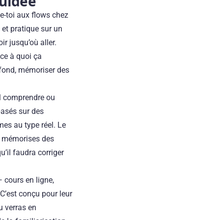
guidée
ne-toi aux flows chez
 et pratique sur un
oir jusqu’où aller.
 ce à quoi ça
à fond, mémoriser des
al comprendre ou
basés sur des
es au type réel. Le
tu mémorises des
’il faudra corriger
 cours en ligne,
 C’est conçu pour leur
u verras en