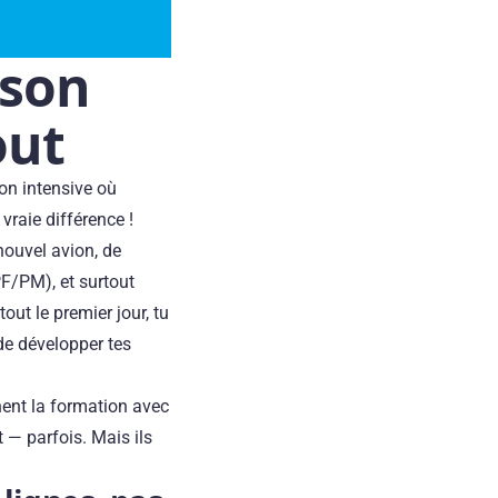
 son
out
on intensive où
raie différence !
nouvel avion, de
F/PM), et surtout
out le premier jour, tu
 de développer tes
inent la formation avec
 — parfois. Mais ils