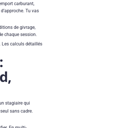
mport carburant,
s d’approche. Tu vas
tions de givrage,
 de chaque session.
Les calculs détaillés
:
d,
un stagiaire qui
r seul sans cadre.
fier. En multi-