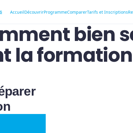
Accueil
Découvrir
Programme
Comparer
Tarifs et Inscriptions
Re
mment bien s
t la formation
éparer
on