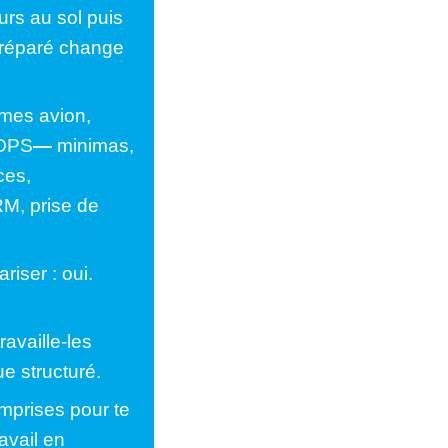
rs au sol puis
préparé change
mes avion,
 OPS
—
minimas,
ces,
M, prise de
riser : oui.
ravaille-les
e structuré.
omprises pour te
avail en