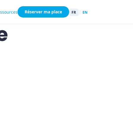
Réserver ma place
ssources
FR
EN
e