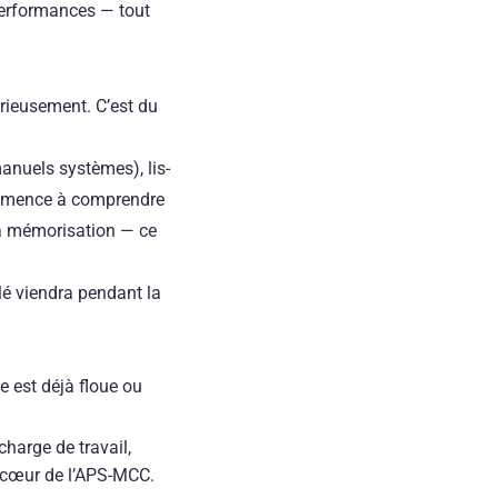
 performances — tout
érieusement. C’est du
anuels systèmes), lis-
commence à comprendre
a mémorisation — ce
llé viendra pendant la
e est déjà floue ou
harge de travail,
e cœur de l’APS-MCC.