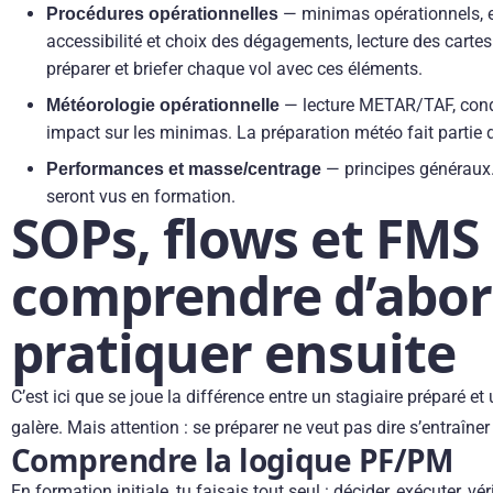
— minimas opérationnels, e
Procédures opérationnelles
accessibilité et choix des dégagements, lecture des carte
préparer et briefer chaque vol avec ces éléments.
— lecture METAR/TAF, condi
Météorologie opérationnelle
impact sur les minimas. La préparation météo fait partie
— principes généraux. 
Performances et masse/centrage
seront vus en formation.
SOPs, flows et FMS 
comprendre d’abor
pratiquer ensuite
C’est ici que se joue la différence entre un stagiaire préparé et 
galère. Mais attention : se préparer ne veut pas dire s’entraîne
Comprendre la logique PF/PM
En formation initiale, tu faisais tout seul : décider, exécuter, véri