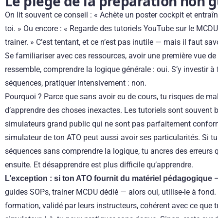
Le piège de la préparation non 
On lit souvent ce conseil : « Achète un poster cockpit et entraî
toi. » Ou encore : « Regarde des tutoriels YouTube sur le MCDU
trainer. » C’est tentant, et ce n’est pas inutile — mais il faut sav
Se familiariser avec ces ressources, avoir une première vue de
ressemble, comprendre la logique générale : oui. S’y investir 
séquences, pratiquer intensivement : non.
Pourquoi ? Parce que sans avoir eu de cours, tu risques de m
d’apprendre des choses inexactes. Les tutoriels sont souvent 
simulateurs grand public qui ne sont pas parfaitement conform
simulateur de ton ATO peut aussi avoir ses particularités. Si 
séquences sans comprendre la logique, tu ancres des erreurs qu
ensuite. Et désapprendre est plus difficile qu’apprendre.
—
L’exception : si ton ATO fournit du matériel pédagogique
guides SOPs, trainer MCDU dédié — alors oui, utilise-le à fond.
formation, validé par leurs instructeurs, cohérent avec ce que t