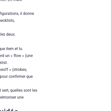
nfigurations, il donne
hecklists,
 les deux.
que item et tu
ord un « flow » (une
list.
eoff » (strobes,
 pour confirmer que
sert, quelles sont les
 mémoriser une